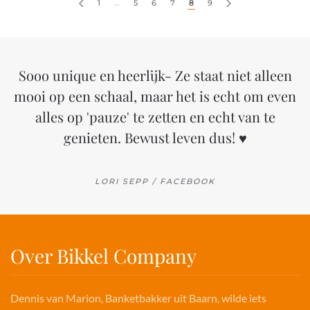
1
…
5
6
7
8
9
Sooo unique en heerlijk- Ze staat niet alleen
mooi op een schaal, maar het is echt om even
alles op 'pauze' te zetten en echt van te
genieten. Bewust leven dus! ♥
LORI SEPP / FACEBOOK
Over Bikkel Company
Dennis van Marion, Banketbakker uit Baarn, wilde iets