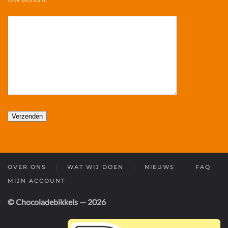
OVER ONS
WAT WIJ DOEN
NIEUWS
FAQ
MIJN ACCOUNT
© Chocoladebikkels — 2026