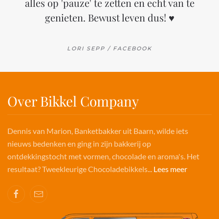
alles op 'pauze' te zetten en echt van te
genieten. Bewust leven dus! ♥
LORI SEPP / FACEBOOK
Over Bikkel Company
Dennis van Marion, Banketbakker uit Baarn, wilde iets
nieuws bedenken en ging in zijn bakkerij op
ontdekkingstocht met vormen, chocolade en aroma's. Het
resultaat? Tweekleurige Chocoladebikkels...
Lees meer