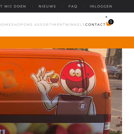
T WIJ DOEN
NIEUWS
FAQ
INLOGGEN
0
HOME
SHOP
ONS ASSORTIMENT
WINKELS
CONTACT