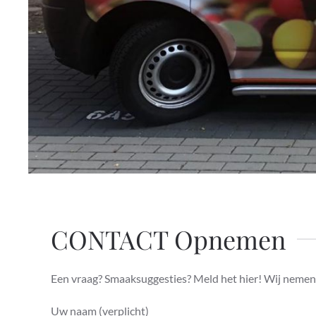
CONTACT Opnemen
Een vraag? Smaaksuggesties? Meld het hier! Wij nemen 
Uw naam (verplicht)