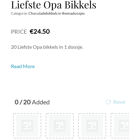
Liefste Opa Bikkels
Categorie:
Chocoladebikkels in themadoosjes
€24.50
PRICE
20 Liefste Opa bikkels in 1 doosje.
Wil je het cadeau extra persoonlijk maken?
Read More
Stuur dan op de Kassa pagina, via het vak ‘Sticker
boodschap’ een boodschap mee met je Chocolade
Bikkels.
Wij schrijven dit op een sticker en plakken deze aan de
0
/
20
Added
binnenkant van de verpakking.
Reset
Zo denkt de ontvanger bij ieder genietmoment speciaal
aan jou.