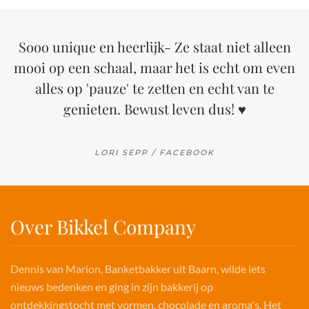
Sooo unique en heerlijk- Ze staat niet alleen
mooi op een schaal, maar het is echt om even
alles op 'pauze' te zetten en echt van te
genieten. Bewust leven dus! ♥
LORI SEPP / FACEBOOK
Over Bikkel Company
Dennis van Marion, Banketbakker uit Baarn, wilde iets
nieuws bedenken en ging in zijn bakkerij op
ontdekkingstocht met vormen, chocolade en aroma's. Het