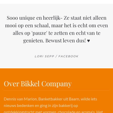
Sooo unique en heerlijk- Ze staat niet alleen
mooi op een schaal, maar het is echt om even
alles op 'pauze' te zetten en echt van te
genieten. Bewust leven dus! ♥
LORI SEPP / FACEBOOK
Over Bikkel Company
Dennis van Marion, Banketbakker uit Baarn, wilde iets
nieuws bedenken en ging in zijn bakkerij op
ontdekkingstocht met vormen, chocolade en aroma's. Het