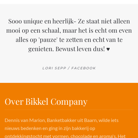
Sooo unique en heerlijk- Ze staat niet alleen
mooi op een schaal, maar het is echt om even
alles op 'pauze' te zetten en echt van te
genieten. Bewust leven dus! ♥
LORI SEPP / FACEBOOK
Over Bikkel Company
Dennis van Marion, Banketbakker uit Baarn, wilde iets
nieuws bedenken en ging in zijn bakkerij op
ontdekkingstocht met vormen, chocolade en aroma's. Het