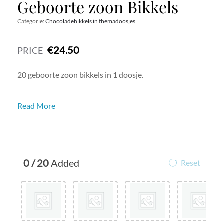
Geboorte zoon Bikkels
Categorie:
Chocoladebikkels in themadoosjes
€24.50
PRICE
20 geboorte zoon bikkels in 1 doosje.
Wil je het cadeau extra persoonlijk maken?
Read More
Stuur dan op de Kassa pagina, via het vak ‘Sticker
boodschap’ een boodschap mee met je Chocolade
Bikkels.
Wij schrijven dit op een sticker en plakken deze aan de
0
/
20
Added
binnenkant van de verpakking.
Reset
Zo denkt de ontvanger bij ieder genietmoment speciaal
aan jou.