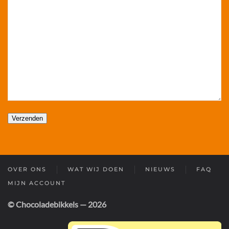
OVER ONS
WAT WIJ DOEN
NIEUWS
FAQ
MIJN ACCOUNT
© Chocoladebikkels — 2026